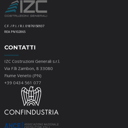
C.F. / P.I. / R.I. 01876150937
REA PN102865
CONTATTI
IZC Costruzioni Generali s.r.l.
Via F.lli Zambon, 8 33080
Fiume Veneto (PN)
+39 0434 561 077