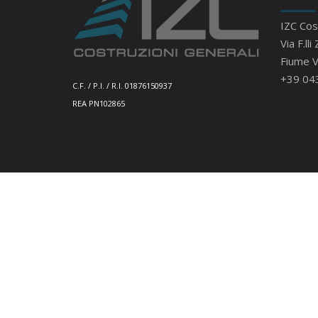
IZC Cost
Via F.l
Fiume 
+39 04
C.F. / P.I. / R.I. 01876150937
REA PN102865