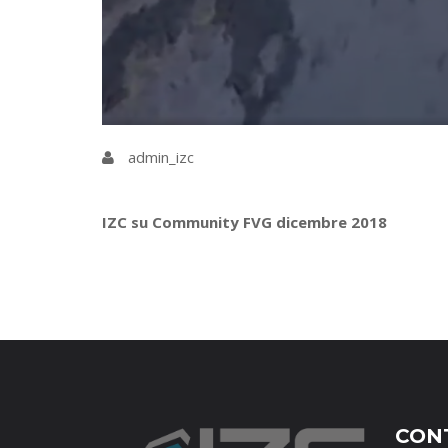
admin_izc
IZC su Community FVG dicembre 2018
CON