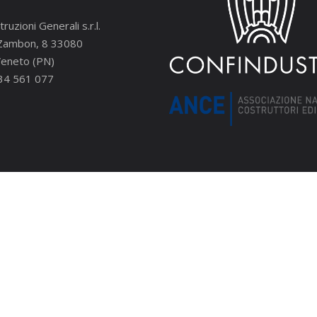
ruzioni Generali s.r.l.
li Zambon, 8 33080
Veneto (PN)
34 561 077